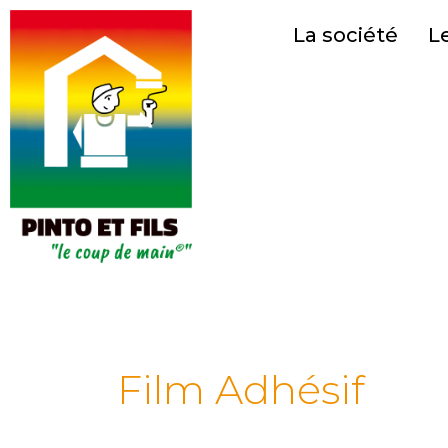
Aller
La société
L
au
contenu
Film Adhésif